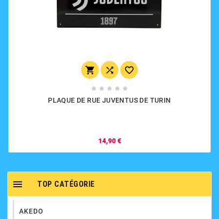








PLAQUE DE RUE JUVENTUS DE TURIN
14,90 €

TOP CATÉGORIE
AKEDO