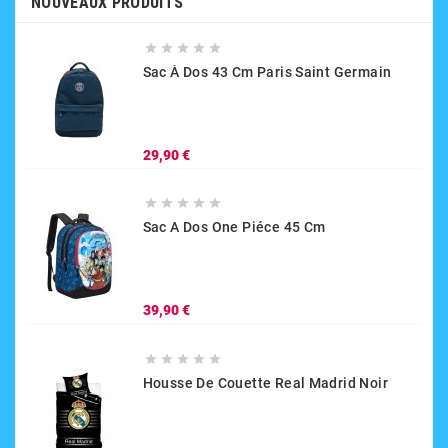
NOUVEAUX PRODUITS





Sac À Dos 43 Cm Paris Saint Germain
Prix
29,90 €





Sac A Dos One Piéce 45 Cm
Prix
39,90 €





Housse De Couette Real Madrid Noir