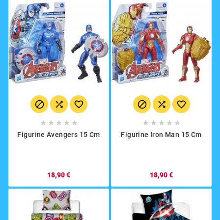
















Figurine Avengers 15 Cm
Figurine Iron Man 15 Cm
18,90 €
18,90 €