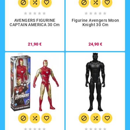
















AVENGERS FIGURINE
Figurine Avengers Moon
CAPTAIN AMERICA 30 Cm
Knight 30 Cm
21,90 €
24,90 €















