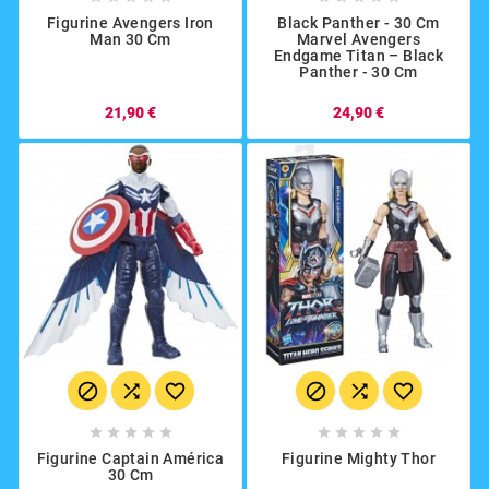
Figurine Avengers Iron
Black Panther - 30 Cm
Man 30 Cm
Marvel Avengers
Endgame Titan – Black
Panther - 30 Cm
21,90 €
24,90 €
















Figurine Captain América
Figurine Mighty Thor
30 Cm