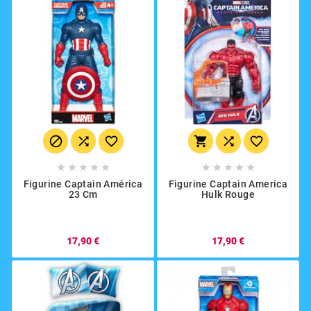
















Figurine Captain América
Figurine Captain America
23 Cm
Hulk Rouge
17,90 €
17,90 €