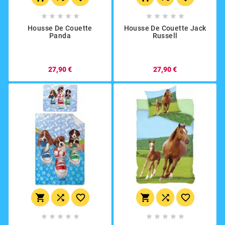










Housse De Couette
Housse De Couette Jack
Panda
Russell
27,90 €
27,90 €















