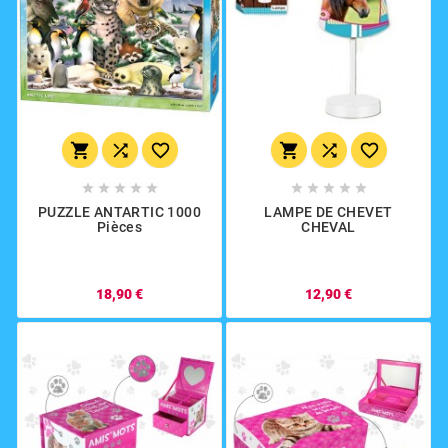
















PUZZLE ANTARTIC 1000
LAMPE DE CHEVET
Pièces
CHEVAL
18,90 €
12,90 €