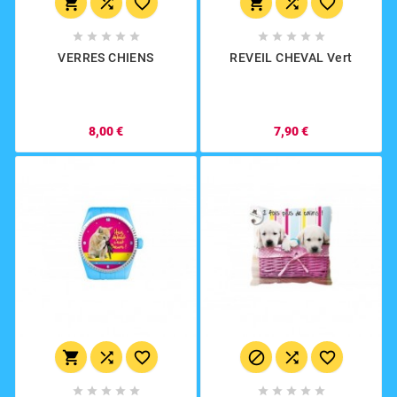
















VERRES CHIENS
REVEIL CHEVAL Vert
8,00 €
7,90 €















