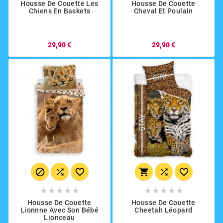
Housse De Couette Les
Housse De Couette
Chiens En Baskets
Cheval Et Poulain
29,90 €
29,90 €
















Housse De Couette
Housse De Couette
Lionnne Avec Son Bébé
Cheetah Léopard
Lionceau