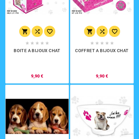
















BOITE A BIJOUX CHAT
COFFRET A BIJOUX CHAT
9,90 €
9,90 €