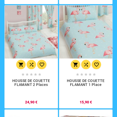
















HOUSSE DE COUETTE
HOUSSE DE COUETTE
FLAMANT 2 Places
FLAMANT 1 Place
24,90 €
15,90 €