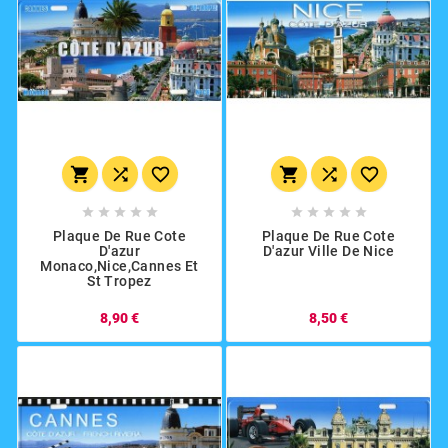
















Plaque De Rue Cote
Plaque De Rue Cote
D'azur
D'azur Ville De Nice
Monaco,Nice,Cannes Et
St Tropez
8,90 €
8,50 €