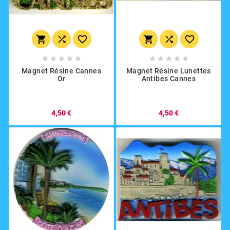
















Magnet Résine Cannes
Magnet Résine Lunettes
Or
Antibes Cannes
4,50 €
4,50 €