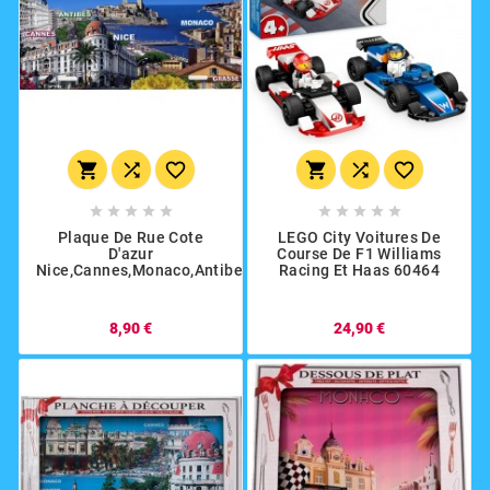
















Plaque De Rue Cote
LEGO City Voitures De
D'azur
Course De F1 Williams
Nice,Cannes,Monaco,Antibes,Grasse
Racing Et Haas 60464
8,90 €
24,90 €