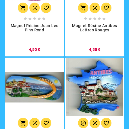
















Magnet Résine Juan Les
Magnet Résine Antibes
Pins Rond
Lettres Rouges
4,50 €
4,50 €





