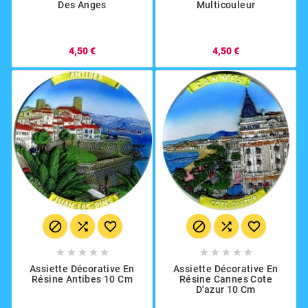
Des Anges
Multicouleur
4,50 €
4,50 €
















Assiette Décorative En
Assiette Décorative En
Résine Antibes 10 Cm
Résine Cannes Cote
D'azur 10 Cm