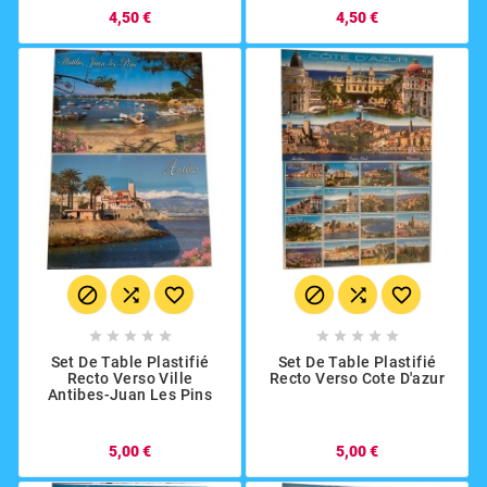
4,50 €
4,50 €
















Set De Table Plastifié
Set De Table Plastifié
Recto Verso Ville
Recto Verso Cote D'azur
Antibes-Juan Les Pins
5,00 €
5,00 €