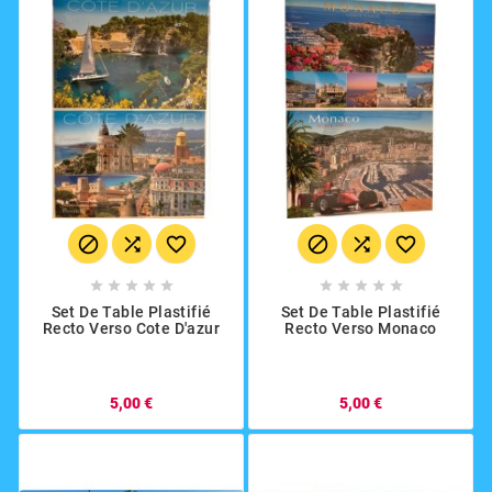
















Set De Table Plastifié
Set De Table Plastifié
Recto Verso Cote D'azur
Recto Verso Monaco
5,00 €
5,00 €