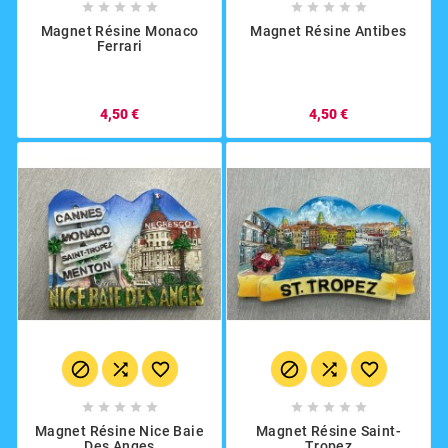










Magnet Résine Monaco
Magnet Résine Antibes
Ferrari
4,50 €
4,50 €
















Magnet Résine Nice Baie
Magnet Résine Saint-
Des Anges
Tropez