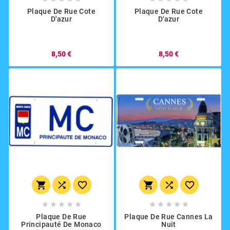
Plaque De Rue Cote
Plaque De Rue Cote
D'azur
D'azur
8,50 €
8,50 €
















Plaque De Rue
Plaque De Rue Cannes La
Principauté De Monaco
Nuit