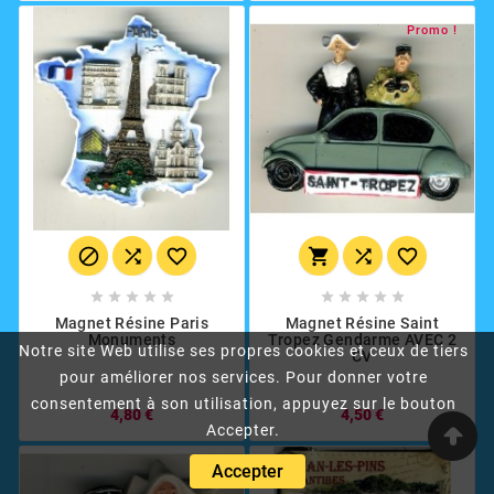
Promo !
















Magnet Résine Paris
Magnet Résine Saint
Monuments
Tropez Gendarme AVEC 2
Notre site Web utilise ses propres cookies et ceux de tiers
CV
pour améliorer nos services. Pour donner votre
consentement à son utilisation, appuyez sur le bouton
4,80 €
4,50 €
Accepter.
Accepter