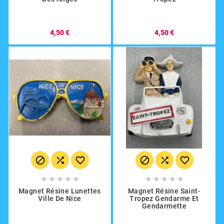
4,50 €
4,50 €
















Magnet Résine Lunettes
Magnet Résine Saint-
Ville De Nice
Tropez Gendarme Et
Gendarmette