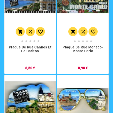
















Plaque De Rue Cannes Et
Plaque De Rue Monaco-
Le Carlton
Monte Carlo
8,50 €
8,90 €