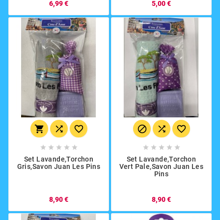
6,99 €
5,00 €
















Set Lavande,torchon
Set Lavande,torchon
Gris,savon Juan Les Pins
Vert Pale,savon Juan Les
Pins
8,90 €
8,90 €