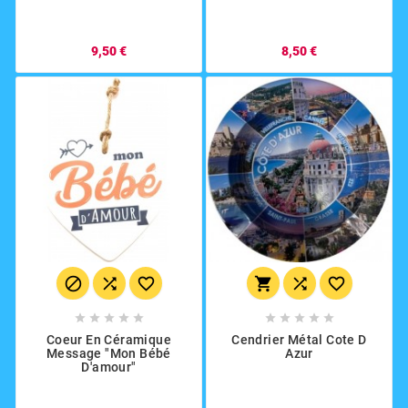
9,50 €
8,50 €
















Coeur En Céramique
Cendrier Métal Cote D
Message "mon Bébé
Azur
D'amour"