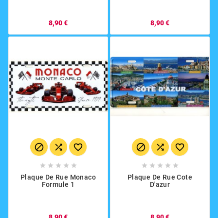
8,90 €
8,90 €
















Plaque De Rue Monaco
Plaque De Rue Cote
Formule 1
D'azur
8,90 €
8,90 €