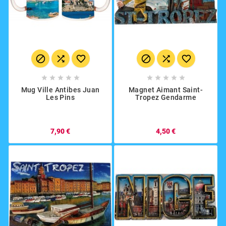
















Mug Ville Antibes Juan
Magnet Aimant Saint-
Les Pins
Tropez Gendarme
7,90 €
4,50 €