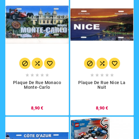
















Plaque De Rue Monaco
Plaque De Rue Nice La
Monte-Carlo
Nuit
8,90 €
8,90 €