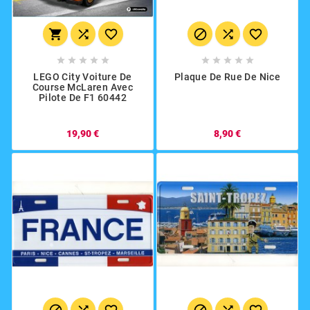
















LEGO City Voiture De
Plaque De Rue De Nice
Course McLaren Avec
Pilote De F1 60442
19,90 €
8,90 €