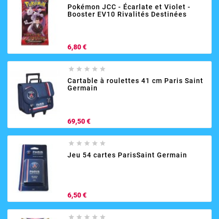
Pokémon JCC - Écarlate et Violet -
Booster EV10 Rivalités Destinées
Prix
6,80 €





Cartable à roulettes 41 cm Paris Saint
Germain
Prix
69,50 €





Jeu 54 cartes ParisSaint Germain
Prix
6,50 €




