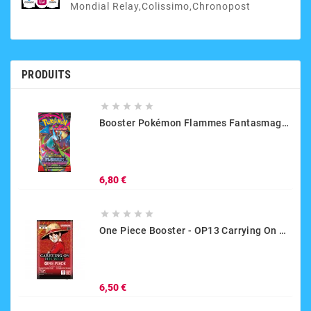
Mondial Relay,Colissimo,Chronopost
PRODUITS





Booster Pokémon Flammes Fantasmagoriques-Mega Évolution(modèle Aléatoire)
Prix
6,80 €





One Piece Booster - OP13 Carrying On His Will- Version Anglaise
Prix
6,50 €