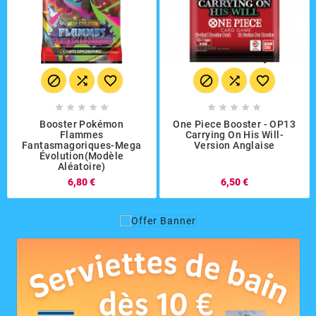
















Booster Pokémon
One Piece Booster - OP13
Flammes
Carrying On His Will-
Fantasmagoriques-Mega
Version Anglaise
Évolution(modèle
Aléatoire)
6,80 €
6,50 €