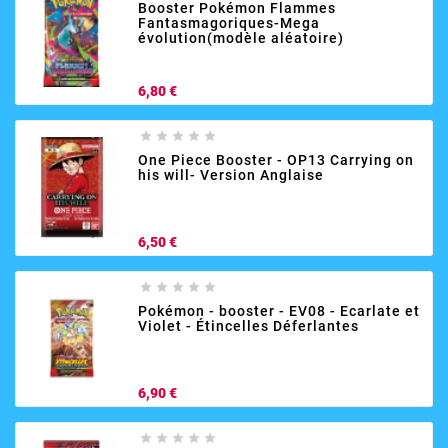
Booster Pokémon Flammes
Fantasmagoriques-Mega
évolution(modèle aléatoire)
Prix
6,80 €





One Piece Booster - OP13 Carrying on
his will- Version Anglaise
Prix
6,50 €





Pokémon - booster - EV08 - Ecarlate et
Violet - Étincelles Déferlantes
Prix
6,90 €




