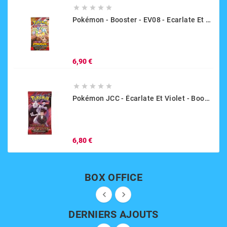





Pokémon - Booster - EV08 - Ecarlate Et Violet - Étincelles Déferlantes
Prix
6,90 €





Pokémon JCC - Écarlate Et Violet - Booster EV10 Rivalités Destinées
Prix
6,80 €
BOX OFFICE


DERNIERS AJOUTS