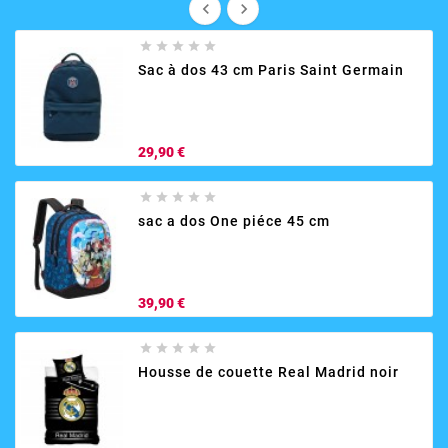







Sac à dos 43 cm Paris Saint Germain
Prix
29,90 €





sac a dos One piéce 45 cm
Prix
39,90 €





Housse de couette Real Madrid noir