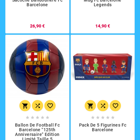
Sacoche Bandouliére Fc
Mug Fc Barcelone
Barcelone
Legends
26,90 €
14,90 €
















Ballon De Football Fc
Pack De 5 Figurines Fc
Barcelone "125th
Barcelone
Anniversaire" Edition
Limité Taille 5