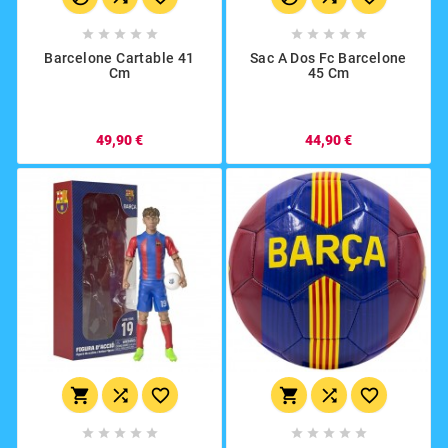










Barcelone Cartable 41
Sac A Dos Fc Barcelone
Cm
45 Cm
49,90 €
44,90 €















