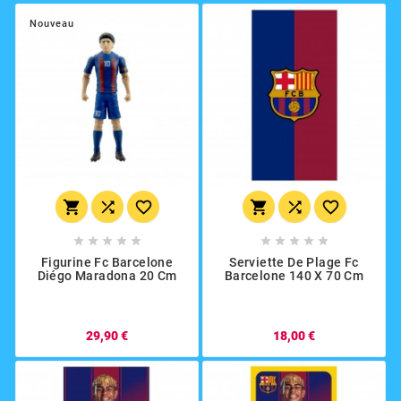
Nouveau
















Figurine Fc Barcelone
Serviette De Plage Fc
Diégo Maradona 20 Cm
Barcelone 140 X 70 Cm
29,90 €
18,00 €