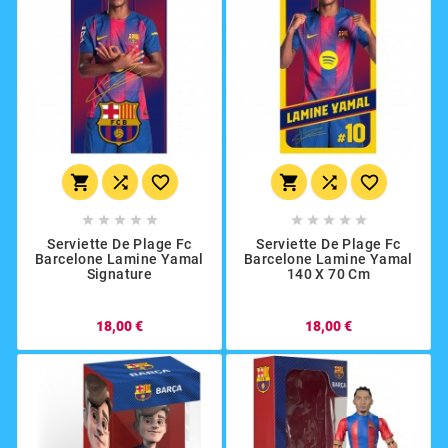
















Serviette De Plage Fc
Serviette De Plage Fc
Barcelone Lamine Yamal
Barcelone Lamine Yamal
Signature
140 X 70 Cm
18,00 €
18,00 €