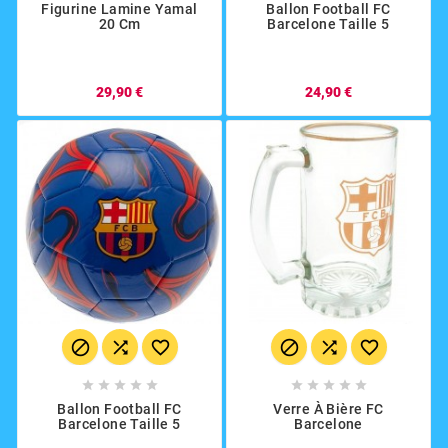
Figurine Lamine Yamal
Ballon Football FC
20 Cm
Barcelone Taille 5
29,90 €
24,90 €
















Ballon Football FC
Verre À Bière FC
Barcelone Taille 5
Barcelone