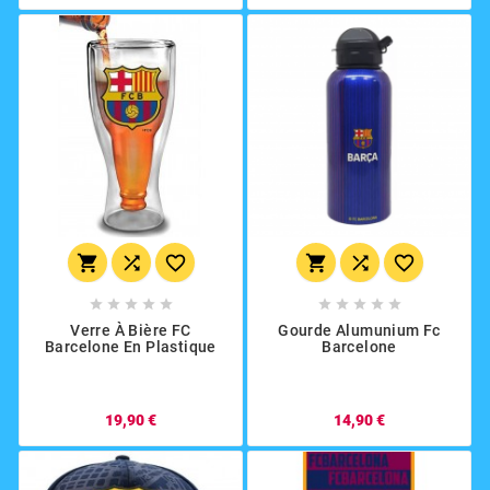
















Verre À Bière FC
Gourde Alumunium Fc
Barcelone En Plastique
Barcelone
19,90 €
14,90 €