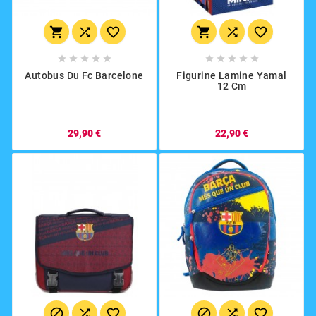
















Autobus Du Fc Barcelone
Figurine Lamine Yamal
12 Cm
29,90 €
22,90 €





