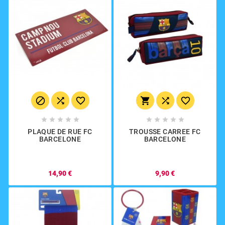
















PLAQUE DE RUE FC
TROUSSE CARREE FC
BARCELONE
BARCELONE
14,90 €
9,90 €