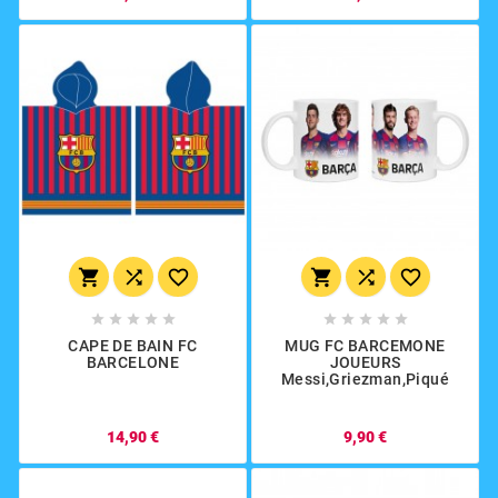
















CAPE DE BAIN FC
MUG FC BARCEMONE
BARCELONE
JOUEURS
Messi,Griezman,piqué
14,90 €
9,90 €