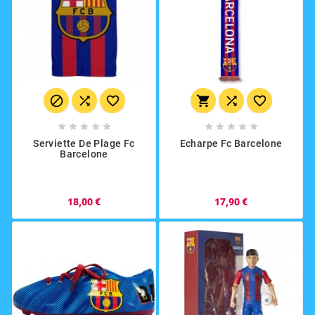
















Serviette De Plage Fc
Echarpe Fc Barcelone
Barcelone
18,00 €
17,90 €