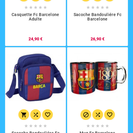










Casquette Fc Barcelone
Sacoche Bandouliére Fc
Adulte
Barcelone
24,90 €
26,90 €















