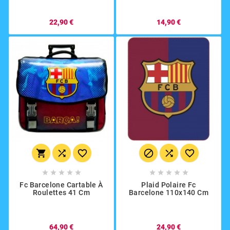
22,90 €
14,90 €
















Fc Barcelone Cartable À
Plaid Polaire Fc
Roulettes 41 Cm
Barcelone 110x140 Cm
64,90 €
24,90 €