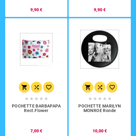
9,90 €
9,90 €
















POCHETTE BARBAPAPA
POCHETTE MARILYN
Rect.flower
MONROE Ronde
7,00 €
10,00 €