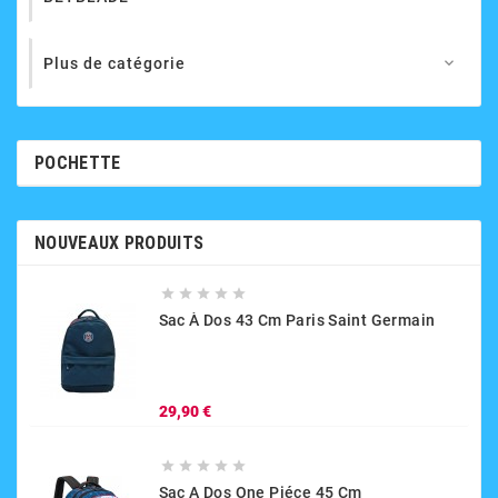
Plus de catégorie

POCHETTE
NOUVEAUX PRODUITS





Sac À Dos 43 Cm Paris Saint Germain
Prix
29,90 €





Sac A Dos One Piéce 45 Cm