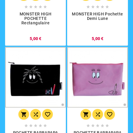










MONSTER HIGH
MONSTER HIGH Pochette
POCHETTE
Demi Lune
Rectangulaire
5,00 €
5,00 €
















POCHETE BARBAPAPA
POCHETTE BARBAPAPA