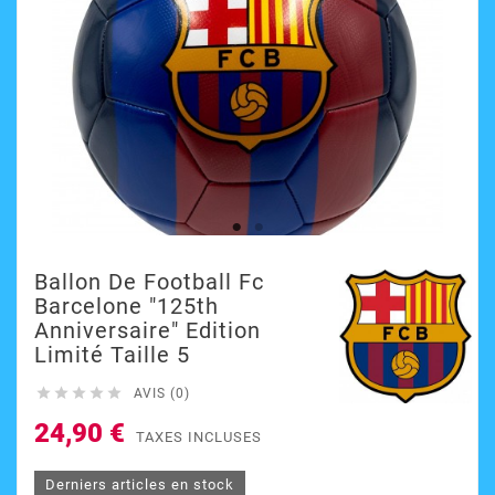
Ballon De Football Fc
Barcelone "125th
Anniversaire" Edition
Limité Taille 5





AVIS (0)
24,90 €
TAXES INCLUSES
Derniers articles en stock