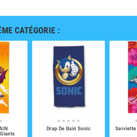
ÊME CATÉGORIE :













AIN
Drap De Bain Sonic
Serviette
Giants