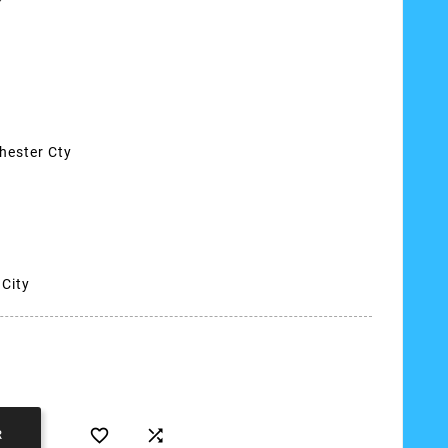
hester Cty
 City


R