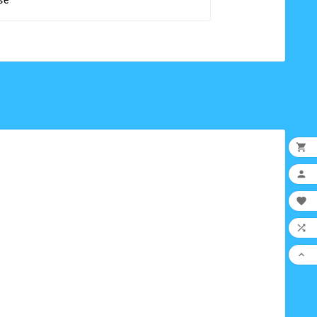
sé




