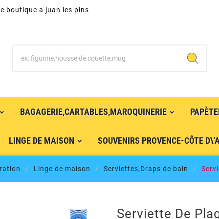
e boutique a juan les pins
BAGAGERIE,CARTABLES,MAROQUINERIE
PAPÈTE
LINGE DE MAISON
SOUVENIRS PROVENCE-CÔTE D\'
ration
Linge de maison
Serviettes,Draps de bain
Servi
Serviette De Pl