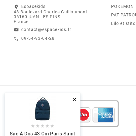
Espacekids
POKEMON
location_on
43 Boulevard Charles Guillaumont
PAT PATRO
06160 jUAN LES PINS
France
Lilo et stit
contact@espacekids.fr
email
09-54-93-04-28
call






Sac À Dos 43 Cm Paris Saint