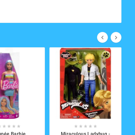



















pée Barbie
Miraculous Ladybug -