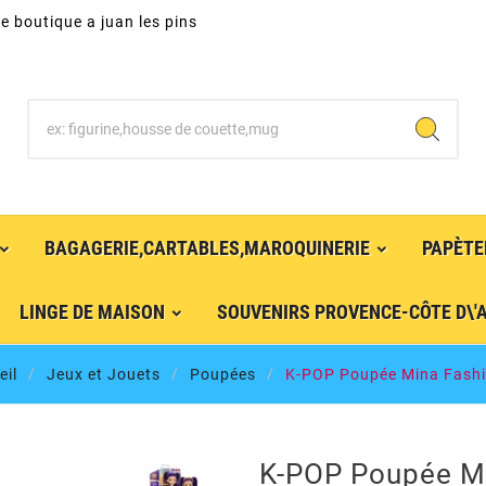
e boutique a juan les pins
BAGAGERIE,CARTABLES,MAROQUINERIE
PAPÈTE
LINGE DE MAISON
SOUVENIRS PROVENCE-CÔTE D\'
eil
Jeux et Jouets
Poupées
K-POP Poupée Mina Fashi
K-POP Poupée Mi