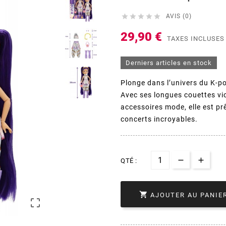





AVIS (0)
29,90 €
TAXES INCLUSES
Derniers articles en stock
Plonge dans l’univers du K-po
Avec ses longues couettes vio
accessoires mode, elle est prê
concerts incroyables.
QTÉ :

AJOUTER AU PANIE
