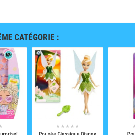
ÊME CATÉGORIE :













urprise!
Poupée Classique Disney
Pou