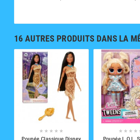
16 AUTRES PRODUITS DANS LA M















Poupée Classique Disney
Poupée L.O.L. S