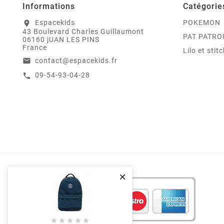
Informations
Catégorie
Espacekids
POKEMON
location_on
43 Boulevard Charles Guillaumont
PAT PATRO
06160 jUAN LES PINS
France
Lilo et stit
contact@espacekids.fr
email
09-54-93-04-28
call





