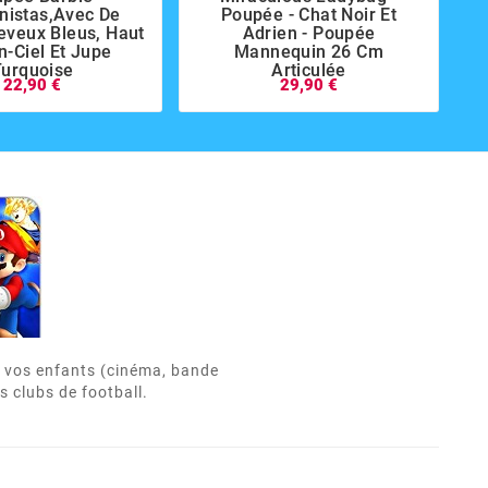
nistas,avec De
Poupée - Chat Noir Et
P
eveux Bleus, Haut
Adrien - Poupée
n-Ciel Et Jupe
Mannequin 26 Cm
Turquoise
Articulée
22,90 €
29,90 €
de vos enfants (cinéma, bande
s clubs de football.