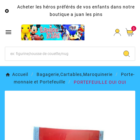
Acheter les héros préférés de vos enfants dans notre

boutique a juan les pins
0

Accueil
Bagagerie,Cartables,Maroquinerie
Porte-
monnaie et Portefeuille
PORTEFEUILLE OUI OUI