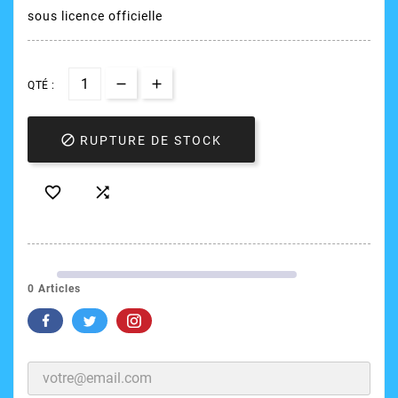
sous licence officielle
QTÉ :

RUPTURE DE STOCK


0 Articles