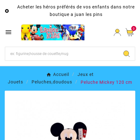
Acheter les héros préférés de vos enfants dans notre

boutique a juan les pins
0

Accueil
Jeux et
Jouets
Peluches,doudous
Peluche Mickey 120 cm