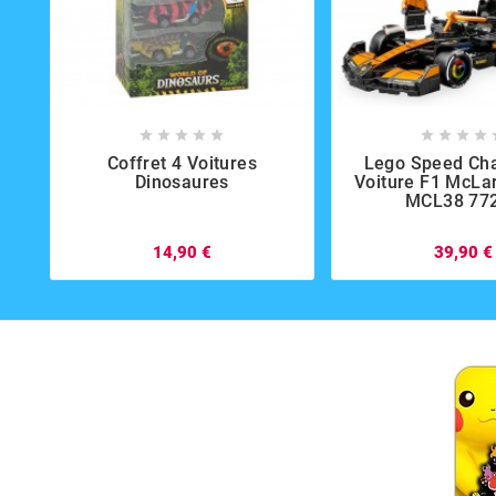















Coffret 4 Voitures
Lego Speed Ch
Dinosaures
Voiture F1 McL
MCL38 77
14,90 €
39,90 €