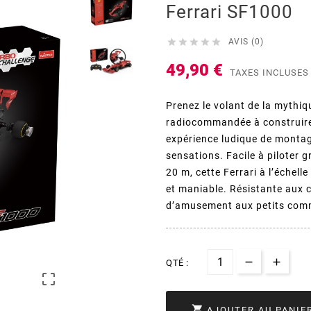
Ferrari SF1000





AVIS (0)
49,90 €
TAXES INCLUSES
Prenez le volant de la mythiq
radiocommandée à construire 
expérience ludique de montag
sensations. Facile à piloter
20 m, cette Ferrari à l’échell
et maniable. Résistante aux c
d’amusement aux petits comm
QTÉ :


AJOUTER AU PANIE