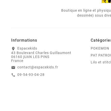
Boutique en ligne et physiqu
dessinée) sous dive
Informations
Catégorie
Espacekids
POKEMON
location_on
43 Boulevard Charles Guillaumont
PAT PATRO
06160 jUAN LES PINS
France
Lilo et stit
contact@espacekids.fr
email
09-54-93-04-28
call