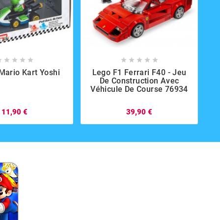

















Mario Kart Yoshi
Lego F1 Ferrari F40 - Jeu
De Construction Avec
Véhicule De Course 76934
11,90 €
39,90 €