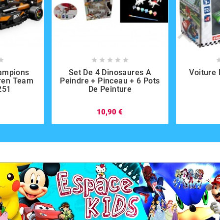













ampions
Set De 4 Dinosaures A
Voiture 
aren Team
Peindre + Pinceau + 6 Pots
251
De Peinture
10,90 €