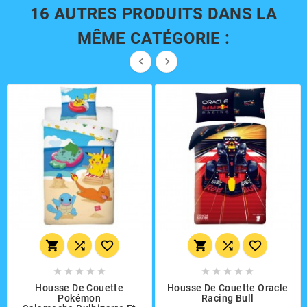
16 AUTRES PRODUITS DANS LA
MÊME CATÉGORIE :


















Housse De Couette
Housse De Couette Oracle
Pokémon
Racing Bull