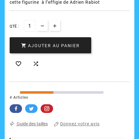
cette figurine à l’effigie de Adrien Rabiot
QTÉ :

AJOUTER AU PANIER


4 Articles
Donnez votre avis
Guide des tailles