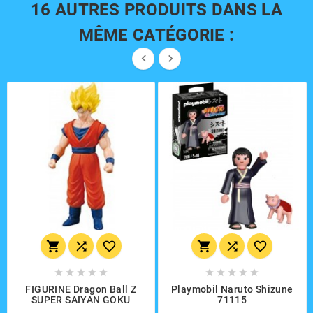
16 AUTRES PRODUITS DANS LA
MÊME CATÉGORIE :


















FIGURINE Dragon Ball Z
Playmobil Naruto Shizune
SUPER SAIYAN GOKU
71115