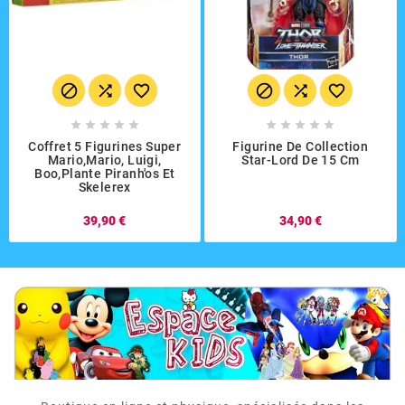
















Coffret 5 Figurines Super
Figurine De Collection
Mario,Mario, Luigi,
Star-Lord De 15 Cm
Boo,plante Piranh'os Et
Skelerex
39,90 €
34,90 €