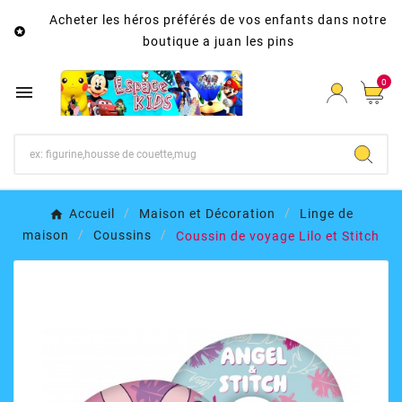
Acheter les héros préférés de vos enfants dans notre

boutique a juan les pins
0

Accueil
Maison et Décoration
Linge de
maison
Coussins
Coussin de voyage Lilo et Stitch